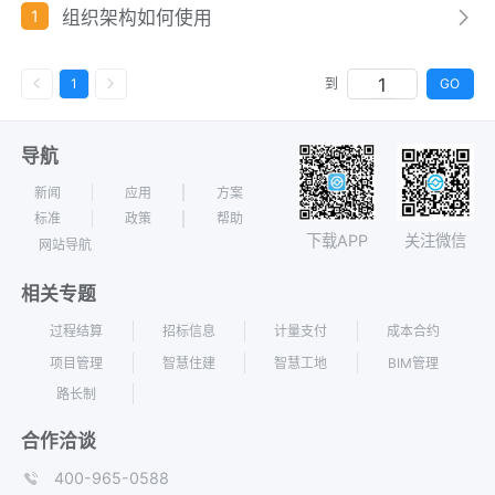
组织架构如何使用
1
GO
1
到
导航
新闻
应用
方案
标准
政策
帮助
下载APP
关注微信
网站导航
相关专题
过程结算
招标信息
计量支付
成本合约
项目管理
智慧住建
智慧工地
BIM管理
路长制
合作洽谈
400-965-0588