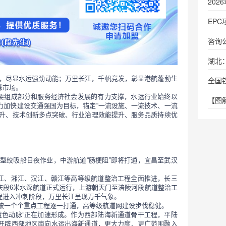
20
EP
咨询
湖北
全国
球市场。
【图
力加快建设交通强国为目标，锚定“一流设施、一流技术、一流
跃升、技术创新多点突破、行业治理效能提升、服务品质持续优
。
庆段6米水深航道正式运行，上游朝天门至涪陵河段航道整治工
程进入冲刺阶段，万里长江呈现万千气象。
点被一个个重点工程逐一打通，高等级航道网建设步伐稳健。
开辟西部地区南向水运出海新通道，更大力度、更广范围融入