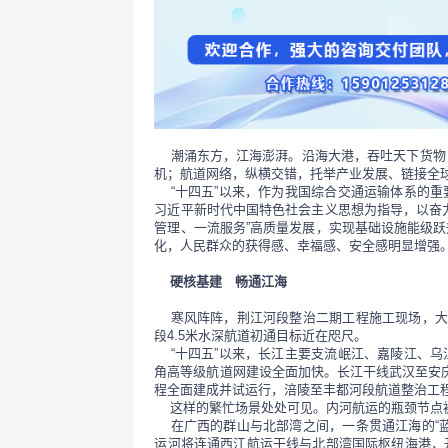
	潮涌东方，江海澎湃。沿海大港，吞吐天下货物，尽显水运强劲动能；万里长江，千帆竞发，彰显港航蓬勃生
机；航道网络，纵横交错，托举产业发展、链接全
	“十四五”以来，作为我国综合交通运输体系的重要组成部分和服务经济社会发展的有力支撑，水运行业始终以
习近平新时代中国特色社会主义思想为指导，以奋
管理、一流服务”高质量发展，实现基础设施能级
化，人民群众的获得感、幸福感、安全感明显增强
硬核基建　畅通江海
	寒风阵阵，荆江河段整治二期工程施工现场，大型绞吸船日夜作业，中游航道“肠梗阻”即将打通，宜昌至武汉
段4.5米水深航道初通目标近在咫尺。
	“十四五”以来，长江主要支流岷江、嘉陵江、乌江、湘江、汉江、赣江等高等级航道整治工程全面推进，长三
角高等级航道网建设全面加快。长江干线武汉至安
程全面建成并试运行，涪陵至丰都河段航道整治工
	这样的繁忙场景处处可见。内河航运的瓶颈节
	在广西的群山与北部湾之间，一条贯通江海的“蓝色动脉”正在加速形成。作为西部陆海新通道骨干工程，平陆
运河将连通西江航运干线与北部湾国际枢纽海港，