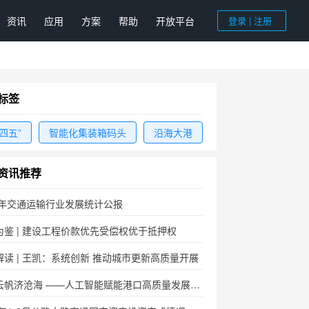
资讯
应用
方案
帮助
开放平台
登录 | 注册
标签
四五”
智能化集装箱码头
沿海大港
资讯推荐
25年交通运输行业发展统计公报
为鉴 | 建设工程价款优先受偿权优于抵押权
解读 | 王凯：系统创新 推动城市更新高质量开展
数智云帆济沧海 ——人工智能赋能港口高质量发展综述