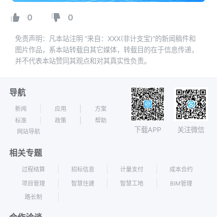
0
0
免责声明：凡本站注明 “来自：XXX(非计支宝)”的新闻稿件和
图片作品，系本站转载自其它媒体，转载目的在于信息传递，
并不代表本站赞同其观点和对其真实性负责。
导航
新闻
应用
方案
标准
政策
帮助
下载APP
关注微信
网站导航
相关专题
过程结算
招标信息
计量支付
成本合约
项目管理
智慧住建
智慧工地
BIM管理
路长制