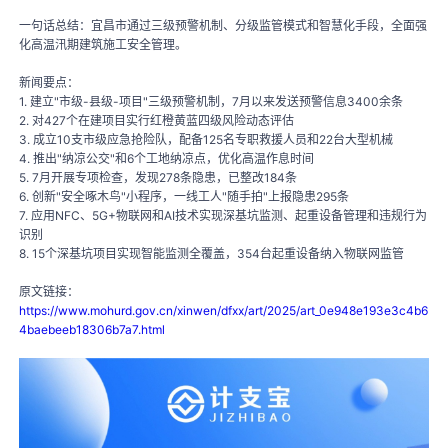
一句话总结：宜昌市通过三级预警机制、分级监管模式和智慧化手段，全面强
化高温汛期建筑施工安全管理。
新闻要点：
1. 建立"市级-县级-项目"三级预警机制，7月以来发送预警信息3400余条
2. 对427个在建项目实行红橙黄蓝四级风险动态评估
3. 成立10支市级应急抢险队，配备125名专职救援人员和22台大型机械
4. 推出"纳凉公交"和6个工地纳凉点，优化高温作息时间
5. 7月开展专项检查，发现278条隐患，已整改184条
6. 创新"安全啄木鸟"小程序，一线工人"随手拍"上报隐患295条
7. 应用NFC、5G+物联网和AI技术实现深基坑监测、起重设备管理和违规行为
识别
8. 15个深基坑项目实现智能监测全覆盖，354台起重设备纳入物联网监管
原文链接：
https://www.mohurd.gov.cn/xinwen/dfxx/art/2025/art_0e948e193e3c4b6
4baebeeb18306b7a7.html