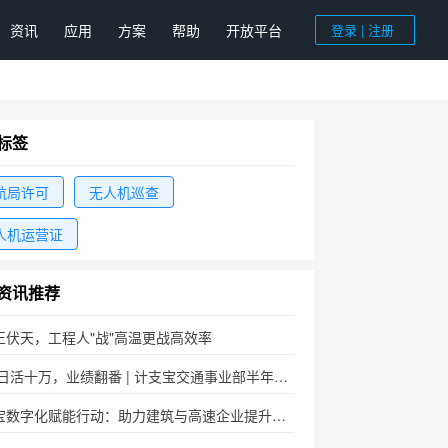
资讯
应用
方案
帮助
开放平台
登录 | 注册
标签
航局许可
无人机巡查
人机运营证
资讯推荐
正伏天，工程人"战"高温更战高效率
2026日活十万，业绩翻番 | 计支宝交通事业部半年度总结暨下半年攻坚启动大会圆满召开
计支宝数字化赋能行动：助力建筑与高速企业提升管理效能