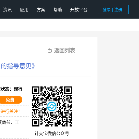
资讯
应用
方案
帮助
开放平台
登录 | 注册
返回列表
展的指导意见》
策状态：现行
免费
码进行关注！
资效益、工
计支宝微信公众号