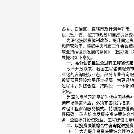
各省、自治区、直辖市及计划单列市、
设（管）委、北京市规划和自然资源委
	为深化投融资体制改革，提升固定资产投资决策科学化水平，进一步完善工程建设组织模式，提高投资效益、工程建设质量
和运营效率，根据中央城市工作会议精
筑业持续健康发展的意见》（国办发〔2
展提出如下意见。
一、充分认识推进全过程工程咨询服
	改革开放以来，我国工程咨询服务市场化快速发展，形成了投资咨询、招标代理、勘察、设计、监理、造价、项目管理等专
业化的咨询服务业态，部分专业咨询服
投资项目建设水平逐步提高，为更好地
过程中，对综合性、跨阶段、一体化的
突出。
	为深入贯彻习近平新时代中国特色社会主义思想和党的十九大精神，深化工程领域咨询服务供给侧结构性改革，破解工程咨
询市场供需矛盾，必须完善政策措施，
过程工程咨询服务模式。特别是要遵循
性障碍，重点培育发展投资决策综合
务，全面提升投资效益、工程建设质量
二、以投资决策综合性咨询促进投资
	（一）大力提升投资决策综合性咨询水平。投资决策环节在项目建设程序中具有统领作用，对项目顺利实施、有效控制和高