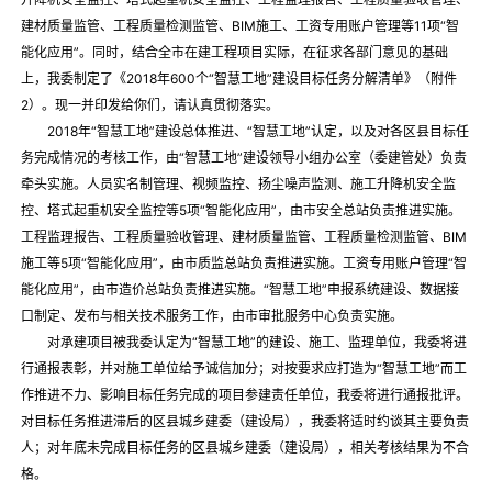
建材质量监管、工程质量检测监管、BIM施工、工资专用账户管理等11项“智
能化应用”。同时，结合全市在建工程项目实际，在征求各部门意见的基础
上，我委制定了《2018年600个“智慧工地”建设目标任务分解清单》（附件
2）。现一并印发给你们，请认真贯彻落实。
2018年“智慧工地”建设总体推进、“智慧工地”认定，以及对各区县目标任
务完成情况的考核工作，由“智慧工地”建设领导小组办公室（委建管处）负责
牵头实施。人员实名制管理、视频监控、扬尘噪声监测、施工升降机安全监
控、塔式起重机安全监控等5项“智能化应用”，由市安全总站负责推进实施。
工程监理报告、工程质量验收管理、建材质量监管、工程质量检测监管、BIM
施工等5项“智能化应用”，由市质监总站负责推进实施。工资专用账户管理“智
能化应用”，由市造价总站负责推进实施。“智慧工地”申报系统建设、数据接
口制定、发布与相关技术服务工作，由市审批服务中心负责实施。
对承建项目被我委认定为“智慧工地”的建设、施工、监理单位，我委将进
行通报表彰，并对施工单位给予诚信加分；对按要求应打造为“智慧工地”而工
作推进不力、影响目标任务完成的项目参建责任单位，我委将进行通报批评。
对目标任务推进滞后的区县城乡建委（建设局），我委将适时约谈其主要负责
人；对年底未完成目标任务的区县城乡建委（建设局），相关考核结果为不合
格。