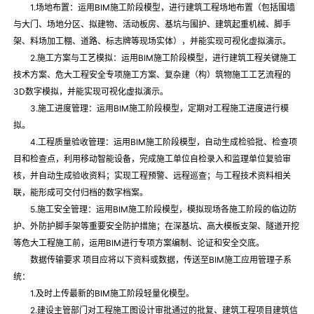
1.场地布置：运用BIM施工阶段模型，进行建筑工程场地布置（包括围墙
与大门、场地分区、拟建物、活动板房、基坑与围护、建筑起重机械、脚手
架、料场加工棚、道路、标志牌等现场实体），并能实现可视化虚拟演示。
2.施工方案与工艺模拟：运用BIM施工阶段模型，进行建筑工程关键施工
技术方案、危大工程安全专项施工方案、复杂建（构）筑物施工工艺流程的
3D数字模拟，并能实现可视化虚拟演示。
3.施工进度管理：运用BIM施工阶段模型，定期对工程施工进度进行模
拟。
4.工程质量验收管理：运用BIM施工阶段模型，自动生成检验批、检查项
目和检查点，利用移动智能设备，完成施工单位自检录入和监理单位复验审
核，并自动生成验收资料；实现工程预警、远程巡查；与工程技术资料相关
联，能形成可交付归档的数字档案。
5.施工安全管理：运用BIM施工阶段模型，模拟现场各施工阶段的临边防
护、外防护脚手架等重要安全防护措施；在深基坑、高大模板支架、隧道开挖
等危大工程施工前，运用BIM进行专项方案编制、论证和安全交底。
数据传输要求 项目应将以下资料或数据，传送至BIM施工应用管理子系
统：
1.及时上传最新的BIM施工阶段轻量化模型。
2.建设主管部门对工程施工图设计审批通过的批复、建筑工程项目建筑信