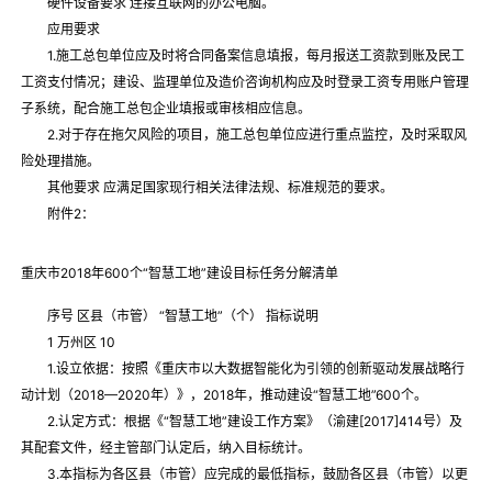
硬件设备要求 连接互联网的办公电脑。
应用要求
1.施工总包单位应及时将合同备案信息填报，每月报送工资款到账及民工
工资支付情况；建设、监理单位及造价咨询机构应及时登录工资专用账户管理
子系统，配合施工总包企业填报或审核相应信息。
2.对于存在拖欠风险的项目，施工总包单位应进行重点监控，及时采取风
险处理措施。
其他要求 应满足国家现行相关法律法规、标准规范的要求。
附件2：
重庆市2018年600个“智慧工地”建设目标任务分解清单
序号 区县（市管） “智慧工地”（个） 指标说明
1 万州区 10
1.设立依据：按照《重庆市以大数据智能化为引领的创新驱动发展战略行
动计划（2018—2020年）》，2018年，推动建设“智慧工地”600个。
2.认定方式：根据《“智慧工地”建设工作方案》（渝建[2017]414号）及
其配套文件，经主管部门认定后，纳入目标统计。
3.本指标为各区县（市管）应完成的最低指标，鼓励各区县（市管）以更