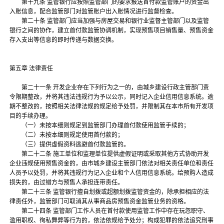
第十九条 监管银行应按照监管部门的要求报送首付款监管账户的资金出
入账信息，配合监管部门对监管账户出入账情况进行监督检查。
第二十条 监管部门应当加强与房屋交易和银行业监督主管部门以及监管
银行之间的协作，建立首付款监管协调机制，实现预售项目销售量、预售资金
存入支出等信息的即时传递与数据交换。
第五章 法律责任
第二十一条 开发企业存在下列行为之一的，由城乡建设行政主管部门责
令限期整改，并将其违法违规行为予以公示，同时记入企业信用信息系统。逾
期不整改的，按照相关法律法规的规定给予处罚，并限制其在本市所有开发项
目的手续办理。
（一）未按本细则规定到监管部门办理首付款使用监管手续的；
（二）未按本细则规定使用首付款的；
（三）提供虚假资料逃避首付款监管的。
第二十二条 施工单位和监理单位提供虚假证明或采取其他方式协助开发
企业违规使用预售资金的，由市城乡建设主管部门依法对相关责任单位和责任
人员予以处罚，并将其违规行为记入企业和个人信用信息系统。给预购人造成
损失的，由过错方与预售人承担连带责任。
第二十三条 监管银行擅自划拨或超额划拨监管资金的，除承担相应的法
律责任外，监管部门可取消其从事商品房预售资金监管业务的资格。
第二十四条 监管部门工作人员在首付款使用监管工作中存在玩忽职守、
滥用职权、徇私舞弊等行为的，依法依规给予处分；构成犯罪的依法追究刑事