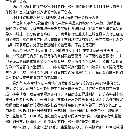
主管部门负责。
两江新区管理的所有预售项目的首付款使用监管工作（项目建档和销档工
作除外）由两江新区城乡建设主管部门负责。
项目建设规模以建设用地规划许可证载明的建设规模为准。
第七条 从事首付款监管业务的银行应当是支行级以上的银行，能够将监
管的资金信息用专线与市城建开发办的管理系统联网，将资金出入账信息实时
导入市城建开发办的管理系统，同一商业银行在重庆市主城区设立支行已经达
到全覆盖，能严格遵守国家和我市关于首付款监管的规定，并向市城建开发办
出具书面承诺函。处于监管过程中的监管账户不能进行更换。
第八条 房地产开发企业（以下简称开发企业）在申请商品房预售许可之
前，应当选择符合条件的银行作为首付款监管银行（以下简称监管银行），并
申请设立商品房预售资金监管专用账户（以下简称监管账户）。预售项目的首
付款应当全额存入监管账户，由市城建开发办或区县（自治县）城乡建设行政
主管部门（以下简称监管部门）对首付款的使用进行监管，保证监管账户内的
首付款优先用于预售项目的工程建设。
第九条 凡在主城区从事房地产开发的企业在与监管银行签订预售资金监
管协议之前，应当在首付款监管平台报送建档申请，并打印申请表签字盖章
后，持申请表、项目用地规划许可证、项目建设工程规划许可证等资料到市城
建开发办办理预售项目建档手续。市城建开发办应当根据本细则第六条的规定
按照预售项目的建设规模确定其首付款使用的具体监管部门，并在3个工作日
内出具《预售项目建档通知书》一式5份，由建档部门、开发企业、监管银
行、监管部门、项目所在地房屋交易主管部门各保留1份，为监管银行和监管
部门划分市、区管理项目并具体实施首付款使用监管提供依据。
商业银行与开发企业签订预售资金监管协议时，应当核验预售项目建档通