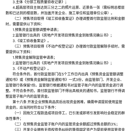
3.主体《分部工程质量验收记录》；
4.超高层项目主体达到三分之二的照片远景、近景各一张（需标明总楼层
数和已达到的楼层数，并加盖开发企业、施工单位和监理单位公章）。
（二）预售项目取得《竣工验收备案证》办理调整首付款监管比例和金额
时，需要提供以下资料：
1.预售资金监管额调整申请表；
2.监管银行出具的《房地产开发项目预售资金到账情况确认书》；
3.《竣工验收备案证》。
（三）预售项目取得《不动产权登记证》办理首付款监管解除手续时，需
要提供以下资料：
1.预售资金解除监管申请表；
2.监管银行出具的《房地产开发项目预售资金到账情况确认书》；
3.《不动产权登记证》。
符合条件的，首付款监管部门在5个工作日内出具《预售资金监管额调整
通知书》或《预售资金解除监管通知书》一式3份，由监管部门、开发企业、
监管银行各保留1份。监管银行根据通知书对监管子账户内的监管资金进行调
整。不符合条件的，首付款监管部门不得出具相关的通知书，监管银行不得调
整监管子账户内的监管资金。
第十六条 开发企业预售商品房后出现资金困难，确需申请提前使用监管
资金的，应当同时符合以下条件：
（一）因拖欠工程款造成项目停工，已引发或即将引发影响社会稳定的群
体性事件；
（二）在预售资金监管子账户内的监管资金余额超过预售总额的3%；
（三）开发企业拥有无债权债务纠纷的等值固定资产为提前使用监管资金