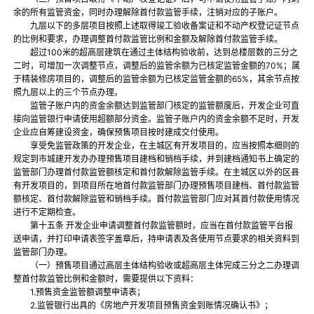
余的所有监管资金，同时办理解除首付款监管手续，注销对应的子账户。
九层以下的多层项目按照上述取得竣工验收备案证和不动产权登记证节点
的比例和要求，办理调整首付款监管比例和金额及解除首付款监管手续。
超过100米的超高层建筑在通过主体结构验收前，达到总楼层数的三分之
二时，可增加一次调整节点，调整后的监管余额为已核定监管金额的70%；属
于精装修房项目的，调整后的监管余额为已核定监管金额的65%，其余节点按
照九层以上的三个节点办理。
监管子账户内的资金余额达到监管部门核定的监管额度后，开发企业可直
接向监管银行申请使用超额部分资金。监管子账户内的资金余额不足时，开发
企业应自筹建设资金，确保预售项目按时建成交付使用。
享受免监管政策的开发企业，在主城区有开发项目的，应当按照本细则的
规定到市城建开发办办理预售项目建档和销档手续，并到建档通知书上确定的
监管部门办理首付款监管额核定和首付款解除监管手续。在主城区以外的区县
有开发项目的，到项目所在地首付款监管部门办理预售项目建档、首付款监管
额核定、首付款解除监管和销档手续。首付款监管部门应对其首付款使用情况
进行不定期检查。
第十五条 开发企业申请调整首付款监管额时，应当在首付款监管平台报
送申请，并打印申请表签字盖章后，持申请表及各使用节点要求的相关资料到
监管部门办理。
（一）预售项目通过高层主体结构验收或超高层主体完成三分之二办理调
整首付款监管比例和金额时，需要提供以下资料：
1.预售资金监管额调整申请表；
2.监管银行出具的《房地产开发项目预售资金到账情况确认书》；