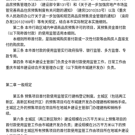
品房预售管理办法》（建设部令第131号）和《关于进一步加强房地产市场监
管完善商品住房预售制度有关问题的通知》（建房[2010]53号）以及《重庆
市人民政府办公厅关于进一步加强和规范商品房预售资金管理的通知》（渝府
办发[2013]169号）等有关规定，结合本市实际制定本实施细则。
第二条 本市行政区域内申请商品房预售许可的项目，其预售资金首付款
（以下简称首付款）的使用监管适用本细则。
本细则所称首付款，是指按揭购房首付款或一次性付款等由购房人直接支
付的购房款。
第三条 本市首付款的使用监管实行政府指导、银行监管、多方监督、专
款专用。
第四条 市城乡建设主管部门负责全市首付款使用监管工作，日常工作由
重庆市城市建设综合开发管理办公室（以下简称市城建开发办）负责。
第二章 一般规定
第五条 预售项目首付款使用监管实行建档登记制度。主城区（包括两江
新区、高新区和经开区）的预售项目均在市城建开发办办理建档和销档手续。
主城区之外的预售项目在项目所在地城乡建设主管部门办理建档和销档手
续。
第六条 主城区（两江新区除外）建设规模在25万平方米以上预售项目的
首付款使用监管工作由市城建开发办负责；建设规模在25万平方米以下的预
售项目和非主城区所有预售项目的首付款使用监管工作由项目所在地城乡建设