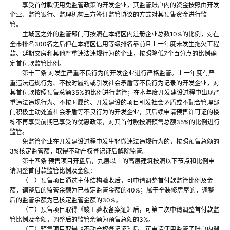
享受首付款使用免监管政策的开发企业，其监管账户内的资金按照由开发
企业、监管银行、监理机构三方签订监管协议的方式对其预售资金进行监
管。
主城区之外的监管部门可按照在本辖区内注册企业总数10%的比例，对在
全市排名300名之后但在本辖区信用等级排名靠前且上一年度未发生拖欠工程
款、延期交房和其他严重违法违规行为的企业，按照降低7个百分点的比例确
定首付款监管比例。
第十三条 对发生严重不良行为的开发企业进行严格监管。上一年度有严
重违法违规行为、不按时履约或引发社会矛盾等不良行为记录的开发企业，对
其首付款按照预售总额35%的比例进行监管；在本年度开发建设过程中出现严
重违法违规行为、不按时履约、开发建设的项目引发社会矛盾或不配合管理部
门积极主动处置社会矛盾等不良行为的开发企业，其后续申请预售许可证的楼
栋不再享受前期已享受的优惠政策，对其首付款按照预售总额35%的比例进行
监管。
免监管企业在开发建设过程中发生轻微违法违规行为的，按照预售总额的
3%核定监管额，取得不动产权登记证后解除监管。
第十四条 预售项目开盘后，九层以上的高层建筑按照以下节点和比例申
请调整首付款监管比例及金额：
（一）预售项目通过主体结构验收后，可申请调整首付款监管比例及金
额，调整后的监管余额为已核定监管金额的40%；属于全装修房屋的，调整
后的监管余额为已核定监管金额的30%。
（二）预售项目取得《竣工验收备案证》后，可第二次申请调整首付款监
管比例及金额，调整后的监管余额为预售总额的3%。
（三）预售项目取得《不动产权登记证》后，可申请使用监管子账户内剩