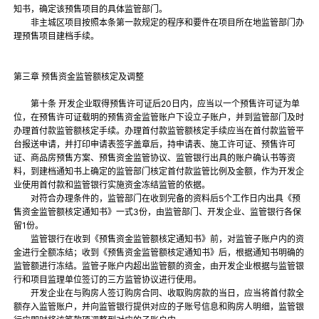
知书，确定该预售项目的具体监管部门。
非主城区项目按照本条第一款规定的程序和要件在项目所在地监管部门办
理预售项目建档手续。
第三章 预售资金监管额核定及调整
第十条 开发企业取得预售许可证后20日内，应当以一个预售许可证为单
位，在预售许可证载明的预售资金监管账户下设立子账户，并到监管部门及时
办理首付款监管额核定手续。办理首付款监管额核定手续应当在首付款监管平
台报送申请，并打印申请表签字盖章后，持申请表、施工许可证、预售许可
证、商品房预售方案、预售资金监管协议、监管银行出具的账户确认书等资
料，到建档通知书上确定的监管部门核定首付款监管比例及金额，作为开发企
业使用首付款和监管银行实施资金冻结监管的依据。
对符合办理条件的，监管部门在收到完备的资料后5个工作日内出具《预
售资金监管额核定通知书》一式3份，由监管部门、开发企业、监管银行各保
留1份。
监管银行在收到《预售资金监管额核定通知书》前，对监管子账户内的资
金进行全额冻结；收到《预售资金监管额核定通知书》后，根据通知书明确的
监管额进行冻结。监管子账户内超出监管额的资金，由开发企业根据与监管银
行和项目监理单位签订的三方监管协议进行使用。
开发企业在与购房人签订购房合同、收取购房款的当日，应当将首付款全
额存入监管账户，并向监管银行提供对应的子账号信息和购房人明细，监管银