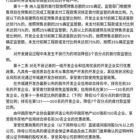
行应即时将该笔款项调整到对应的子账户中。
第十一条 纳入监管的首付款按照预售总额的35%确定。监管部门根据预
售项目在预售前已完成工程量支付工程款情况核定首付款监管的具体比例。九
层以下的多层建筑在核定预售资金监管比例时，开发企业支付前期工程进度款
达到75%的，按照预售总额的20%确定监管额，未支付前期工程款或支付比例
未达到75%的，按照25%确定监管额；九层以上的高层建筑在核定预售资金监
管比例时，开发企业支付前期工程进度款达到75%的，按照预售总额的30%
确定监管额，未支付前期工程款或支付比例未达到75%的，按照35%确定监管
额。
对开发建设过程中未发生不良行为的项目降低5个百分点的首付款监管比
例。
第十二条 对无不良记录的一级开发企业和信用优良的开发企业实行优惠
政策。凡具有一级资质且在本市从事房地产开发的开发企业，其信用状况和企
业风险状况通过市城建开发办核验的，享受首付款使用免监管政策。
在市城建开发办最新公布的我市开发企业信用综合排名中，排名在前30
名的开发企业，享受首付款使用免监管政策；信用排名在第31——130名的开
发企业，在第十一条核定比例的基数上（下同）降低10个百分点的首付款监
管比例；排名在第131——300名的开发企业，降低7个百分点的首付款监管
比例。
由中国房地产业协会最新评选公布的中国房地产500强前100名企业，享
受我市房地产信用综合排名前30名企业的优惠政策。
享受优惠政策的开发企业（以下简称母公司）直接或间接持股50%以上的
公司，持母公司出具的建设资金保证承诺函及由工商部门盖章确认的证明材料
或公证书明确的股权关系，享受其母公司获得的优惠政策。