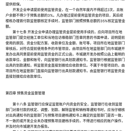
提供担保。
开发企业申请提前使用监管资金，在一个自然年度内不得超过2次，且账
户余额不得少于预售总额的3%。凡办理过提前使用监管资金的项目，其后续
楼栋办理首付款监管额核定手续时，监管部门按照预售总额的35%核定监管金
额。
第十七条 开发企业申请办理监管资金提前使用手续的，应向项目所在地
监管部门提交经施工单位和当地信访维稳部门签章同意的书面申请，说明提前
使用的原因、资金分配方案、收款单位及金额、账号等，项目所在地监管部门
审核后，对符合提前使用条件的市管项目，由项目所在地监管部门向市城建开
发办出具同意提前使用监管资金的正式公函，市城建开发办按照公函上载明的
收款单位、金额和账号，向监管银行出具划款通知书，监管银行根据监管部门
出具的划款通知，将监管资金直接划拨给应收款单位。不属于市管项目的，由
项目所在地监管部门直接向监管银行出具划款通知书，由监管银行将监管资金
直接划拨给应收款单位。
第四章 预售资金监督管理
第十八条 监管银行应保证监管账户内资金的安全，监管银行在收到监管
部门对首付款的核定、调整、划款、解除监管和销档等通知书时，应当仔细核
对出具通知书的监管部门与预售项目建档通知书上确定的监管部门是否一致，
不一致的或开发企业未办理预售项目建档手续的，不得进行相应的账户操作，
并及时向市城建开发办报告。