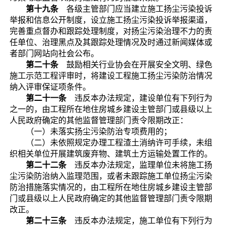
第十九条
各级主管部门应当建立施工扬尘污染投诉
举报和信息公开制度，设立施工扬尘污染投诉举报渠道，
完善重点督办和跟踪处理制度，对扬尘污染治理不力的责
任单位、治理黑点及其跟踪处理情况及时通过新闻媒体或
者部门网站向社会公布。
第二十条
鼓励相关行业协会在开展安全文明、绿色
施工示范工程评审时，将建设工程施工扬尘污染防治情况
纳入评审保证项条件。
第二十一条
违反本办法规定，建设单位有下列行为
之一的，由工程所在地住房城乡建设主管部门或县级以上
人民政府确定的其他监督管理部门责令限期改正：
（一）未落实扬尘污染防治专项费用的；
（二）未依照规定办理工程渣土消纳许可手续，未组
织相关单位开展建筑废弃物、建筑土方运输处置工作的。
第二十二条
违反本办法规定，监理单位未将施工扬
尘污染防治纳入监理范围，或者未跟踪施工单位扬尘污染
防治措施落实情况的，由工程所在地住房城乡建设主管部
门或县级以上人民政府确定的其他监督管理部门责令限期
改正。
第二十三条
违反本办法规定，施工单位有下列行为