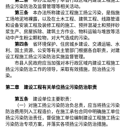
第二条
本办法适用于本省行政区域内建设工程施工
扬尘污染防治及监督管理等相关活动。
第三条
本办法所称建设工程施工扬尘污染，是指施
工场地泥地裸露，以及在土木工程、建筑工程、线路管道
和设备安装工程及装修工程的施工、预拌混凝土和预拌砂
浆生产、房屋拆除、建筑土方作业、物料运输与堆放等活
动中产生粉尘颗粒物，对大气造成的污染。
第四条
省环境保护、住房城乡建设、交通运输、水
利、国土资源、公安等有关主管部门根据各自职责，对建
设工程施工扬尘污染防治实施监督管理。
市县人民政府应当加强对本行政区域内建设工程施工
扬尘污染防治工作的领导，采取有效措施，防治扬尘污
染。
第二章 建设工程有关单位扬尘污染防治职责
第五条
建设单位主要职责：
（一）对施工扬尘污染防治负总责，应当将扬尘污染
防治费用列入工程造价，在施工承包合同中明确施工单位
扬尘污染防治责任，督促施工单位编制建设工程施工扬尘
污染防治专项方案，并落实各项扬尘污染防治措施。