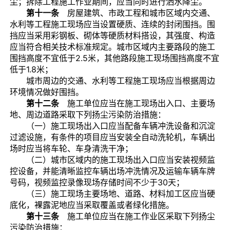
尘；拆除工程施工作业期间，应当同时进行洒水降尘。
第十一条
房屋建筑、市政工程和城市区域内交通、
水利等工程施工现场应当设置硬质、连续的封闭围挡。围
挡应当采用彩钢板、砌体等硬质材料搭设，其强度、构造
应当符合相关技术标准规定。城市区域内主要路段的施工
围挡高度不宜低于2.5米，其他路段施工现场围挡高度不宜
低于1.8米；
城市周边的交通、水利等工程施工现场应当根据周边
环境情况做好围挡。
第十二条
施工单位应当在施工现场出入口、主要场
地、周边道路采取下列扬尘污染防治措施：
（一）施工现场出入口应当配备车辆冲洗设备和沉淀
过滤设施，有条件的项目应当安装全自动洗轮机，车辆出
场时应当将车轮、车身清洗干净；
（二）城市区域内的施工现场出入口应当安装视频监
控设备，并能清晰监控车辆出场冲洗情况及运输车辆车牌
号码，视频监控录像现场存储时间不少于30天；
（三）施工现场主要场地、道路、材料加工区应当硬
底化，裸露泥地应当采取覆盖或者绿化措施。
第十三条
施工单位应当在施工作业区采取下列扬尘
污染防治措施：