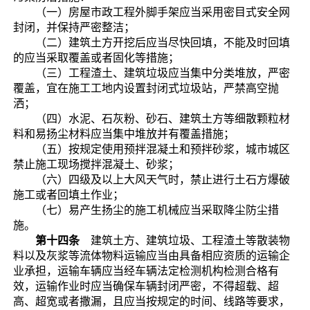
（一）房屋市政工程外脚手架应当采用密目式安全网
封闭，并保持严密整洁；
（二）建筑土方开挖后应当尽快回填，不能及时回填
的应当采取覆盖或者固化等措施；
（三）工程渣土、建筑垃圾应当集中分类堆放，严密
覆盖，宜在施工工地内设置封闭式垃圾站，严禁高空抛
洒；
（四）水泥、石灰粉、砂石、建筑土方等细散颗粒材
料和易扬尘材料应当集中堆放并有覆盖措施；
（五）按规定使用预拌混凝土和预拌砂浆，城市城区
禁止施工现场搅拌混凝土、砂浆；
（六）四级及以上大风天气时，禁止进行土石方爆破
施工或者回填土作业；
（七）易产生扬尘的施工机械应当采取降尘防尘措
施。
第十四条
建筑土方、建筑垃圾、工程渣土等散装物
料以及灰浆等流体物料运输应当由具备相应资质的运输企
业承担，运输车辆应当经车辆法定检测机构检测合格有
效，运输作业时应当确保车辆封闭严密，不得超载、超
高、超宽或者撒漏，且应当按规定的时间、线路等要求，