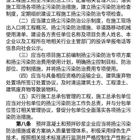
设工程施工扬尘污染防治工作，配备相关管理人员，落实
施工现场各项扬尘污染防治措施，建立扬尘污染防治检查
制度，定期组织建设工程施工扬尘污染防治专项检查。
（二）应当建立扬尘污染防治公示制度，在施工现场
出入口将工程概况、扬尘污染防治措施、非道路移动机械
使用清单、建设各方责任单位名称及项目负责人姓名、本
企业以及工程所在地相关行业主管部门的投诉举报电话等
信息向社会公示。
（三）应当在项目施工前编制扬尘污染防治专项方案
和扬尘污染防治费用使用计划，明确扬尘控制目标、防治
部位、控制措施，并将扬尘污染防治费用专项使用。
（四）应当与具备相应资格的运输企业、建筑废弃物
处置场所签订处置协议，及时清运建筑土方、工程渣土、
建筑废弃物等散装物料。
（五）实行施工总承包管理的工程，施工总承包单位
应当对分包单位的扬尘污染防治工作负总责，并与分包单
位签订相关管理协议，督促分包单位全面落实各项扬尘污
染防治措施。
第八条
预拌混凝土和预拌砂浆企业应当将扬尘污染
防治措施或者方案纳入质量管理体系，积极采用绿色生产
技术，按照相关技术标准进行监测并严格控制生产性粉尘