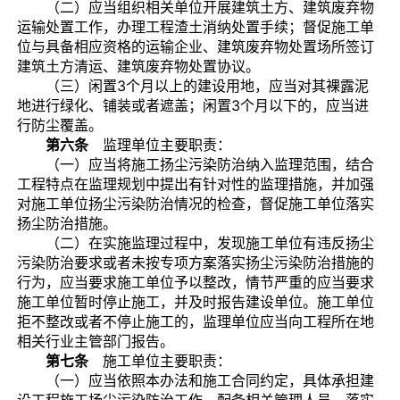
（二）应当组织相关单位开展建筑土方、建筑废弃物
运输处置工作，办理工程渣土消纳处置手续；督促施工单
位与具备相应资格的运输企业、建筑废弃物处置场所签订
建筑土方清运、建筑废弃物处置协议。
（三）闲置3个月以上的建设用地，应当对其裸露泥
地进行绿化、铺装或者遮盖；闲置3个月以下的，应当进
行防尘覆盖。
第六条
监理单位主要职责：
（一）应当将施工扬尘污染防治纳入监理范围，结合
工程特点在监理规划中提出有针对性的监理措施，并加强
对施工单位扬尘污染防治情况的检查，督促施工单位落实
扬尘防治措施。
（二）在实施监理过程中，发现施工单位有违反扬尘
污染防治要求或者未按专项方案落实扬尘污染防治措施的
行为，应当要求施工单位予以整改，情节严重的应当要求
施工单位暂时停止施工，并及时报告建设单位。施工单位
拒不整改或者不停止施工的，监理单位应当向工程所在地
相关行业主管部门报告。
第七条
施工单位主要职责：
（一）应当依照本办法和施工合同约定，具体承担建