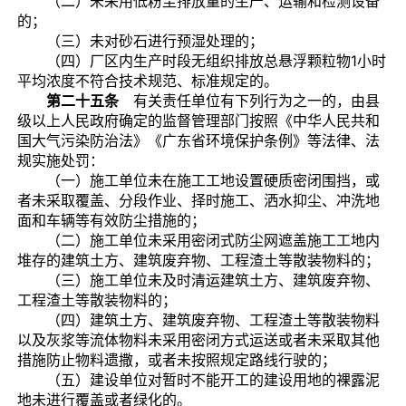
（二）未采用低粉尘排放量的生产、运输和检测设备
的；
（三）未对砂石进行预湿处理的；
（四）厂区内生产时段无组织排放总悬浮颗粒物1小时
平均浓度不符合技术规范、标准规定的。
第二十五条
有关责任单位有下列行为之一的，由县
级以上人民政府确定的监督管理部门按照《中华人民共和
国大气污染防治法》《广东省环境保护条例》等法律、法
规实施处罚：
（一）施工单位未在施工工地设置硬质密闭围挡，或
者未采取覆盖、分段作业、择时施工、洒水抑尘、冲洗地
面和车辆等有效防尘措施的；
（二）施工单位未采用密闭式防尘网遮盖施工工地内
堆存的建筑土方、建筑废弃物、工程渣土等散装物料的；
（三）施工单位未及时清运建筑土方、建筑废弃物、
工程渣土等散装物料的；
（四）建筑土方、建筑废弃物、工程渣土等散装物料
以及灰浆等流体物料未采用密闭方式运送或者未采取其他
措施防止物料遗撒，或者未按照规定路线行驶的；
（五）建设单位对暂时不能开工的建设用地的裸露泥
地未进行覆盖或者绿化的。