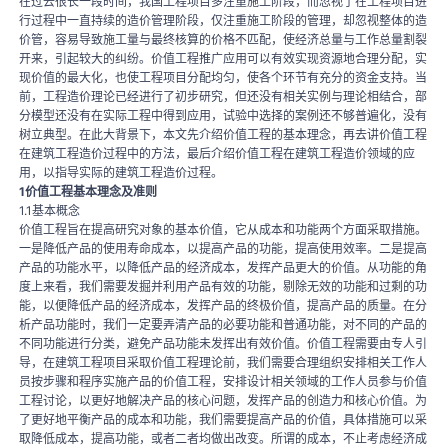
在过去很长一段时间，我国工程项目多注重施工阶段，而忽视了在工程项目进
行过程中一直持续的造价管理阶段，仅注重施工阶段的管理，却忽视整体的造
价管，容易导致施工量与最终核算的价格不匹配，使经济总量与工作总量割裂
开来，引起较大的纠纷。价值工程推广应用可以有效实现资源地合理分配，实
现价值的最大化，也使工程项目分配均匀，使各个环节有充分的资金支持。当
前，工程造价理论已经进行了初步研究，但还没有相关实例与理论相结合，部
分模型还没有在实际工程中得到应用，试验中选择的案例还不够普遍化，没有
树立典型。在此大背景下，本文先介绍价值工程的基本理念，再去讲价值工程
在建筑工程造价过程中的方法，最后介绍价值工程在建筑工程造价领域的应
用，以指导实际的建筑工程造价过程。
1价值工程基本理念及准则
1.1基本概念
价值工程旨在提高研究对象的基本价值，它从成本和功能两个方面采取措施。
一是降低产品的使用寿命成本，以提高产品的功能，提高使用效率。二是提高
产品的功能水平，以降低产品的经济成本，发挥产品更大的价值。从功能的角
度上来看，我们需要发掘并利用产品有效的功能，剔除无效的功能和过剩的功
能，以便降低产品的经济成本，发挥产品的终极价值，提高产品的质量。在分
析产品功能时，我们一定要弄清产品的必要功能和普通功能，对不同的产品的
不同功能进行分类，避免产品功能未发挥出有效价值。价值工程需要由专人引
导，在建筑工程项目采取价值工程理论前，我们需要合理组织安排相关工作人
员按步骤和程序实施产品的价值工程，安排设计相关领域的工作人员参与价值
工程讨论，以更好地解决产品的核心问题，发挥产品的创造力和核心价值。为
了更好地平衡产品的成本和功能，我们需要提高产品的价值，具体措施可以采
取降低成本，提高功能，或者二者均做出改变。所谓的成本，不止考虑经济成