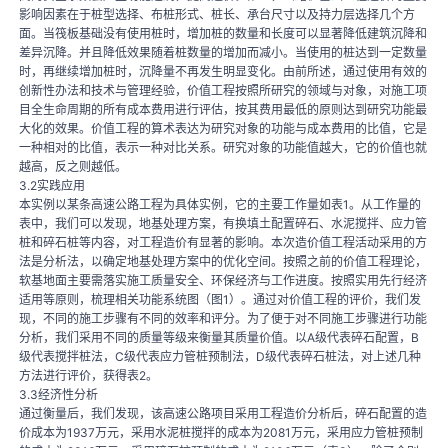
影响因素在于桩型选择、布桩形式、桩长、承台尺寸以及持力层选择几个方
面。当筏板基础没有使用桩时，增加桩的数量和长度可以显著降低建筑沉降和
差异沉降。并且降低效果随着桩数量的增加而减小。当使用的桩达到一定数量
时，再继续增加桩时，沉降量不再发生明显变化。由前所述，通过使用有效的
创新性办法和技术与管理经验，价值工程按照所研究的领域与对象，对施工项
目全生命周期的所有成本费用进行评估，按其费用最低的原则达到研究功能最
大化的效果。价值工程的算术表达为研究对象的功能与成本费用的比值，它是
一种相对的比值，表示一种对比关系。研究对象的功能值越大，它的价值也就
越高，反之则越低。
3.2实践应用
本实例以某条高速公路工程为具体实例，它的主要工作量如表1。从工作量的
表中，我们可以发现，地基处理方案，有换填土配置碎石、水泥搅拌、应力管
桩和碎石桩等内容，对工程造价有显著的影响。本次造价值工程活动采用的方
法是分析法，以确定地基处理方案中的优化空间。按照之前的价值工程理论，
软基地面主要需落实施工质量安全、环保经济与工作进度。按照实用先行经济
适用等原则，梳理相关功能系统图（图1）。通过对价值工程的评价，我们发
现，不同的施工步骤有不同的效率和评分。为了便于对不同施工步骤进行功能
分析，我们采用不同的质量等级来衡量其质量价值。以A级代表碎石配置，B
级代表搅拌桩法，C级代表应力管桩预制法，D级代表碎石桩法，对上述几种
方法进行评价，获得表2。
3.3经济性分析
通过衡量后，我们发现，该高速公路项目采用工程造价分析后，碎石配置的造
价成本为1937万元，采用水泥桩搅拌的成本为2081万元，采用应力管桩预制