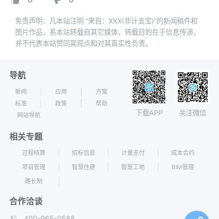
免责声明：凡本站注明 “来自：XXX(非计支宝)”的新闻稿件和
图片作品，系本站转载自其它媒体，转载目的在于信息传递，
并不代表本站赞同其观点和对其真实性负责。
导航
新闻
应用
方案
标准
政策
帮助
下载APP
关注微信
网站导航
相关专题
过程结算
招标信息
计量支付
成本合约
项目管理
智慧住建
智慧工地
BIM管理
路长制
合作洽谈
400-965-0588