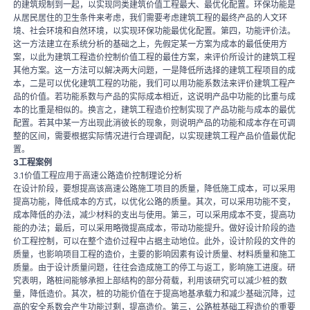
的建筑规制到一起，以实现同类建筑价值工程最大、最优化配置。环保功能是
从居民居住的卫生条件来考虑，我们需要考虑建筑工程的最终产品的人文环
境、社会环境和自然环境，以实现环保功能最优化配置。第四，功能评价法。
这一方法建立在系统分析的基础之上，先假定某一方案为成本的最低使用方
案，以此为建筑工程造价控制价值工程的最佳方案，来评价所设计的建筑工程
其他方案。这一方法可以解决两大问题，一是降低所选择的建筑工程项目的成
本，二是可以优化建筑工程的功能，我们可以用功能系数法来评价建筑工程产
品的价值。若功能系数与产品的实际成本相近，这说明产品中功能的比重与成
本的比重是相似的。换言之，建筑工程造价控制实现了产品功能与成本的最优
配置。若其中某一方出现此消彼长的现象，则说明产品的功能和成本存在可调
整的区间，需要根据实际情况进行合理调配，以实现建筑工程产品价值最优配
置。
3工程案例
3.1价值工程应用于高速公路造价控制理论分析
在设计阶段，要想提高该高速公路施工项目的质量，降低施工成本，可以采用
提高功能，降低成本的方式，以优化公路的质量。其次，可以采用功能不变，
成本降低的办法，减少材料的支出与使用。第三，可以采用成本不变，提高功
能的办法；最后，可以采用略微提高成本，带动功能提升。做好设计阶段的造
价工程控制，可以在整个造价过程中占据主动地位。此外，设计阶段的文件的
质量，也影响项目工程的造价，主要的影响因素有设计质量、材料质量和施工
质量。由于设计质量问题，往往会造成施工的停工与返工，影响施工进度。研
究表明，路桩间能够承担上部结构的部分荷载，利用该研究可以减少桩的数
量，降低造价。其次，桩的功能价值在于提高地基承载力和减少基础沉降，过
高的安全系数会产生功能过剩，提高造价。第三，公路桩基础工程造价的重要