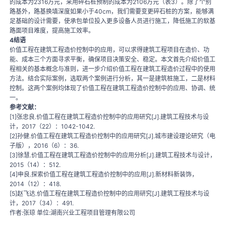
的成本为2316万元，采用碎石桩预制的成本为2106万元（表3）。除了个别
路基外，路基换填深度如果小于40cm，我们需要变更碎石桩的方案，能够满
足基础的设计需要，使承包单位投入更多设备人员进行施工，降低施工的软基
路面项目难度，提高施工效率。
4结语
价值工程在建筑工程造价控制中的应用，可以求得建筑工程项目在造价、功
能、成本三个方面寻求平衡，确保项目决策安全、稳定。本文首先介绍价值工
程相关的基本概念与准则，进一步介绍价值工程在建筑工程造价过程中的使用
方法。结合实际案例，选取两个案例进行分析，其一是建筑桩施工，二是材料
控制。这两个案例均体现了价值工程在建筑工程造价控制中的应用、协调、统
一。
参考文献：
[1]张忠良.价值工程在建筑工程造价控制中的应用研究[J].建筑工程技术与设
计，2017（22）：1042-1042.
[2]孙健.价值工程在建筑工程造价控制中的应用研究[J].城市建设理论研究（电
子版），2016（6）：36.
[3]徐慧.价值工程在建筑工程造价控制中的应用分析[J].建筑工程技术与设计，
2015（14）：512.
[4]申良.探索价值工程在建筑工程造价控制中的应用[J].新材料新装饰，
2014（12）：418.
[5]赵飞达.价值工程在建筑工程造价控制中的应用研究[J].建筑工程技术与设
计，2017（34）：491.
作者:张琼 单位:湖南兴业工程项目管理有限公司