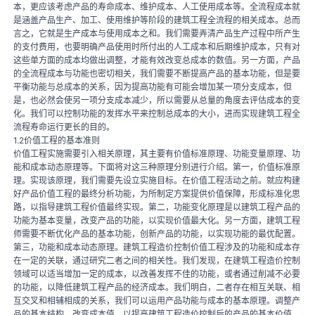
本，更应该考虑产品的寿命成本、维护成本、人工使用成本等。全流程成本就
是涵盖产品生产、加工、使用维护等阶段的建筑工程全流程的相关成本。总而
言之，它就是生产成本与使用成本之和。我们需要弄清产品生产过程中所产生
的支付费用，也要明确产品使用时所付出的人工成本和后期维护成本，只有对
这些单方面的成本均做出调整，才能有效改变总成本的数值。另一方面，产品
的全流程成本与功能也密切相关，我们需要不断提高产品的基本功能，但是要
平衡功能与总成本的关系，因为提高功能有可能会增加某一项分支成本，但
是，也必然会使另一项分支成本减少，所以需要从总量的角度去评估成本的变
化。我们可以控制功能的发挥水平来控制总成本的大小，进而实现建筑工程全
流程寿命运行更长的目的。
1.2价值工程的基本准则
价值工程实施需要引入相关原理，其主要有价值标准原理、功能变量原理、功
能和成本动态原理等。下面将对这三种原理分别进行介绍。第一，价值标准原
理。实现该原理，我们需要先设立实施目标。在价值工程活动之前。就应构建
好产品价值工程的最终分析功能，为所制定方案提供价值保障，形成标准化思
路，以指导建筑工程价值最终实现。第二，功能变化原理是以建筑工程产品的
功能为基本变量，改变产品的功能，以实现价值最大化。另一方面，建筑工程
师需要不断优化产品的基本功能，创新产品的功能，以实现功能的最优配置。
第三，功能和成本动态原理。建筑工程造价控制价值工程涉及的功能和成本存
在一定的关联，通过研究二者之间的相关性。我们发现，在建筑工程造价控制
领域可以适当增加一定的成本，以改善发挥不佳的功能，或者通过削减不必要
的功能，以降低建筑工程产品的经济成本。我们明白，二者存在相互关联、相
互交叉和相辅相成的关系，我们可以运用产品功能与成本的基本原理。调整产
品的基本结构，改变成本值，以提高建筑工程造价控制后的产品的基本价值。