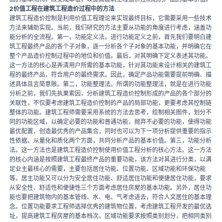
2价值工程在建筑工程造价过程中的方法
建筑工程造价控制是利用价值工程理论来实现最终目标，它需要采用一些技术
方法来辅助实现。当前，我们研究的方法主要从功能的角度进行考虑，涵盖功
能分析的全流程。第一，功能定义法。进行功能定义之前，首先我们要明白建
筑工程最终产品的各个子对象，逐一分析各个子对象的基本功能，并明确它在
整个产品造价控制过程中的地位和价值。最后，对其明确下定义表述其功能。
这一方法的核心是弄清用户所需的基本功能，针对其功能来设计相关的建筑工
程的最终产品，符合用户的最终需求。因此，确定产品功能需要提前明确、描
述具体且言简意赅。第二，功能整理法。所谓的功能整理法，就是在进行功能
分析之前，我们先执果索因，分析建筑工程造价控制形成的产品的各个部分的
关联性，不仅要考虑建筑工程造价控制的产品的局部功能，更要考虑其控制链
整体的功能。建筑工程师需要采用系统的方法去思考，绘制相关图件，划分不
同的功能区域，以确定必要的功能和普通功能，抛弃不必要的功能，使得功能
最优配置，创造最优秀的产品集合，同时也可以为下一项分析提供重要的指示
性依据。从量化和质化两个方面，共同分析产品的基本价值。第三，功能分析
法。这一方法也是建筑工程造价控制使用价值工程分析的核心方法。这一方法
的核心内涵是按照建筑工程最终产品的重要功能，该方法对其进行分类，以满
足业主最核心的需要，主要包括居住功能、位置功能、区域功能和环保功能
等。居主功能又可以分为安全居住功能、舒适居住功能和便捷居住功能，要求
从安全性、舒适性和便捷性三个方面考虑居住房屋的基本功能。另外，居住功
能也要把建筑物内的基本管线、水、电、气考虑进去，符合人文居住的基本理
念。位置功能要求工程师选择优秀的建筑物位置，考虑建筑工程开发的最优选
址，提高建筑工程房屋的基本档次。区域功能要求按照类别划分，把相同类别