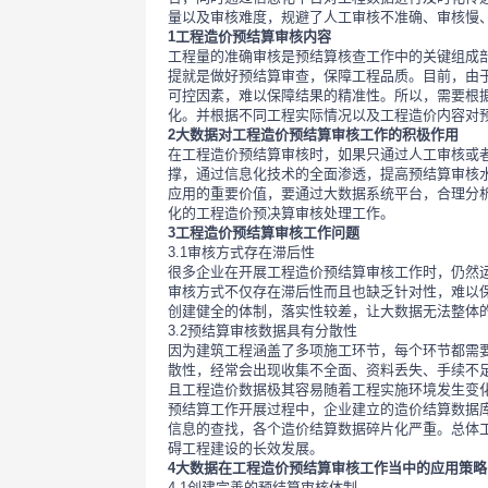
量以及审核难度，规避了人工审核不准确、审核慢
1工程造价预结算审核内容
工程量的准确审核是预结算核查工作中的关键组成
提就是做好预结算审查，保障工程品质。目前，由
可控因素，难以保障结果的精准性。所以，需要根
化。并根据不同工程实际情况以及工程造价内容对
2大数据对工程造价预结算审核工作的积极作用
在工程造价预结算审核时，如果只通过人工审核或
撑，通过信息化技术的全面渗透，提高预结算审核
应用的重要价值，要通过大数据系统平台，合理分
化的工程造价预决算审核处理工作。
3工程造价预结算审核工作问题
3.1审核方式存在滞后性
很多企业在开展工程造价预结算审核工作时，仍然
审核方式不仅存在滞后性而且也缺乏针对性，难以
创建健全的体制，落实性较差，让大数据无法整体
3.2预结算审核数据具有分散性
因为建筑工程涵盖了多项施工环节，每个环节都需
散性，经常会出现收集不全面、资料丢失、手续不
且工程造价数据极其容易随着工程实施环境发生变
预结算工作开展过程中，企业建立的造价结算数据
信息的查找，各个造价结算数据碎片化严重。总体
碍工程建设的长效发展。
4大数据在工程造价预结算审核工作当中的应用策略
4.1创建完善的预结算审核体制