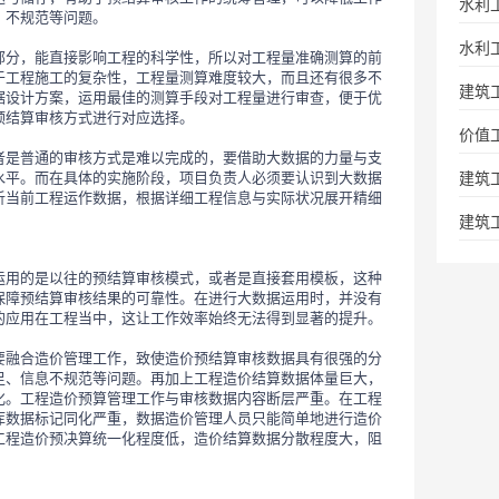
水利
、不规范等问题。
水利
部分，能直接影响工程的科学性，所以对工程量准确测算的前
于工程施工的复杂性，工程量测算难度较大，而且还有很多不
建筑
据设计方案，运用最佳的测算手段对工程量进行审查，便于优
预结算审核方式进行对应选择。
价值
者是普通的审核方式是难以完成的，要借助大数据的力量与支
建筑
水平。而在具体的实施阶段，项目负责人必须要认识到大数据
析当前工程运作数据，根据详细工程信息与实际状况展开精细
建筑
运用的是以往的预结算审核模式，或者是直接套用模板，这种
保障预结算审核结果的可靠性。在进行大数据运用时，并没有
的应用在工程当中，这让工作效率始终无法得到显著的提升。
要融合造价管理工作，致使造价预结算审核数据具有很强的分
足、信息不规范等问题。再加上工程造价结算数据体量巨大，
化。工程造价预算管理工作与审核数据内容断层严重。在工程
库数据标记同化严重，数据造价管理人员只能简单地进行造价
工程造价预决算统一化程度低，造价结算数据分散程度大，阻