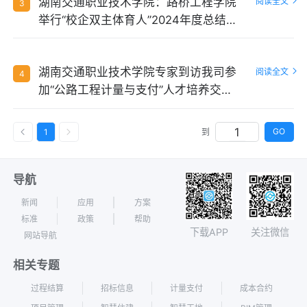
湖南交通职业技术学院：路桥工程学院
阅读全文
3
举行“校企双主体育人”2024年度总结表
彰大会
湖南交通职业技术学院专家到访我司参
阅读全文
4
加“公路工程计量与支付”人才培养交流
会
GO
1
到
导航
新闻
应用
方案
标准
政策
帮助
下载APP
关注微信
网站导航
相关专题
过程结算
招标信息
计量支付
成本合约