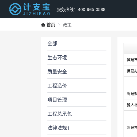
服务热线：400-965-0588
首页
政策
全部
生态环境
冀建市[
质量安全
闽建办
工程造价
粤建规
项目管理
豫人社
工程总承包
法律法规1
晋建市函