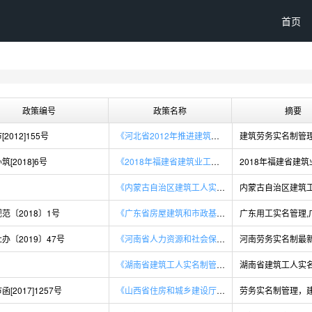
首页
政策编号
政策名称
摘要
2012]155号
《河北省2012年推进建筑劳务实名制管理工作要点》
筑[2018]6号
《2018年福建省建筑业工作要点》
《内蒙古自治区建筑工人实名制和工资支付管理办法实施细则（修改稿）》
范〔2018〕1号
《广东省房屋建筑和市政基础设施工程用工实名管理暂行办法》
办〔2019〕47号
《河南省人力资源和社会保障厅 河南省住房和城乡建设厅关于推进房屋建筑和市政基础设施领域农民工实名制管理和工资支付监管信息化工作的通知》
河南劳务实名制最
《湖南省建筑工人实名制管理办法实施细则（试行）》
[2017]1257号
《山西省住房和城乡建设厅关于推进建筑工程项目劳务实名制管理工作的通知》