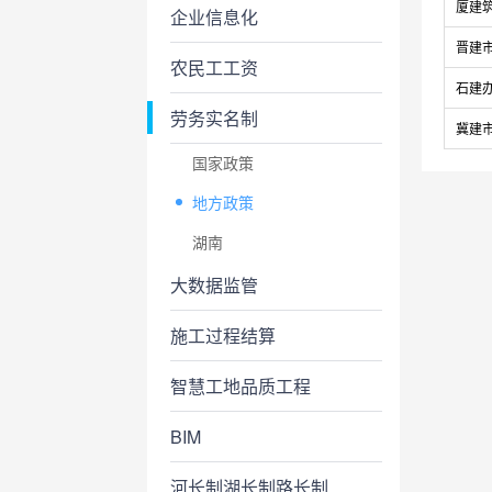
厦建筑 
企业信息化
晋建市函
农民工工资
石建办 
劳务实名制
冀建市 
国家政策
地方政策
湖南
大数据监管
施工过程结算
智慧工地品质工程
BIM
河长制湖长制路长制