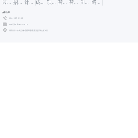
过程结算
招标信息
计量支付
成本合约
项目管理
智慧住建
智慧工地
BIM管理
路长制
合作洽谈
400-965-0588
ytud@jizhibao.com.cn
湖南:长沙市天心区桂花坪街道鑫远国际大厦A座