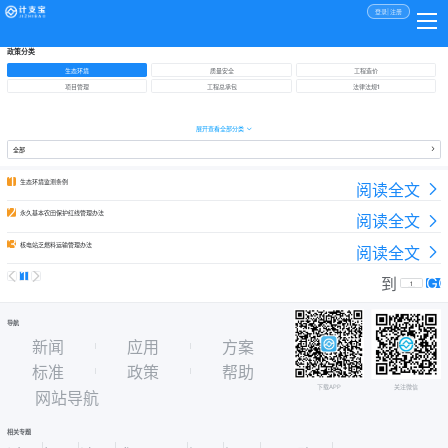
登录
|
注册
400-965-0588
政策
政策分类
生态环境
质量安全
工程造价
项目管理
工程总承包
法律法规1
展开查看全部分类
全部
1
生态环境监测条例
阅读全文
2
永久基本农田保护红线管理办法
阅读全文
3
核电站乏燃料运输管理办法
阅读全文
1
G
到
导航
新闻
应用
方案
标准
政策
帮助
下载APP
关注微信
网站导航
相关专题