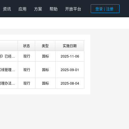
资讯
应用
方案
帮助
开放平台
登录 | 注册
状态
类型
实施日期
《生态环境监测条例》已经2025年10月17日国务院第70次常务会议通过，现予公布，自2026年1月1日起施行。
现行
国标
2025-11-06
永久基本农田保护红线管理办法
现行
国标
2025-09-01
核电站乏燃料运输管理办法（交通运输部 工业和信息化部 公安部 生态环境部令2025年第4号）
现行
国标
2025-08-04